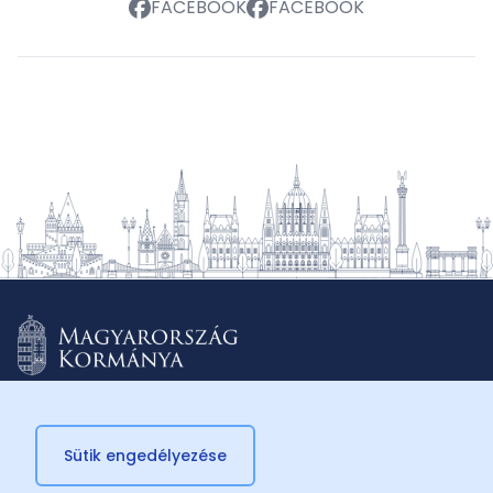
FACEBOOK
FACEBOOK
Sütik engedélyezése
© 2026 Külügyminisztérium