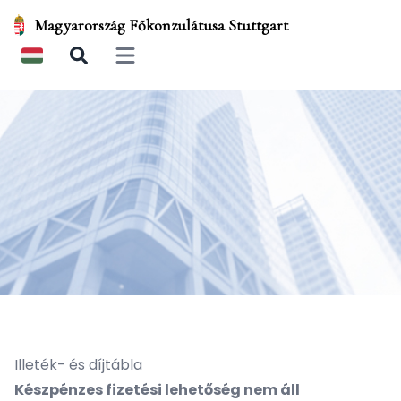
Magyarország Főkonzulátusa Stuttgart
Open main menu
Illeték- és díjtábla
Készpénzes fizetési lehetőség nem áll