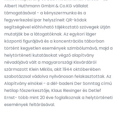
Albert Huthmann GmbH & Co.KG vállalat
támogatásával - a kényszermunka és a
fegyverkezési ipar helyszíneit QR-kódok
segítségével előhívható tájékoztató szövegek útján
mutatják be a látogatóknak. Az egykori láger
központi figurájává és a koncentrációs táborban
történt kegyetlen események szimbólumává, majd a
helytörténeti kutatásokat végző alapítvány
névadójává vált a magyarországi Kisvárdáról
származott Klein Miklós, akit 1944 októberében
szabotázzsal vádolva nyilvánosan felakasztottak. Az
Alapítvány elnökei - a dél-badeni Der Sonntag című
hetilap főszerkesztője, Klaus Riexinger és Detlef
Ernst- több mint 20 éve foglalkoznak a helytörténeti
események feltárásával.