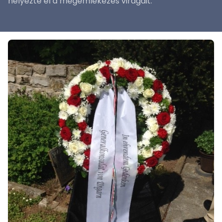
helyezte el a megemlékezés virágait.