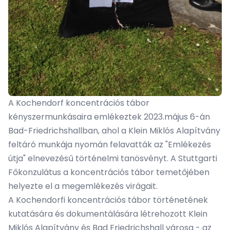
A Kochendorf koncentrációs tábor
kényszermunkásaira emlékeztek 2023.május 6-án
Bad-Friedrichshallban, ahol a Klein Miklós Alapítvány
feltáró munkája nyomán felavatták az "Emlékezés
útja" elnevezésű történelmi tanösvényt. A Stuttgarti
Főkonzulátus a koncentrációs tábor temetőjében
helyezte el a megemlékezés virágait.
A Kochendorfi koncentrációs tábor történetének
kutatására és dokumentálására létrehozott Klein
Miklós Alapítvány és Bad Friedrichshall városa - az