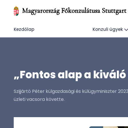
Magyarország Főkonzulátusa Stuttgart
Kezdőlap
Konzuli ügyek
„Fontos alap a kivá
Szijjártó Péter külgazdasági és külügyminiszter 20
üzleti vacsora követte.