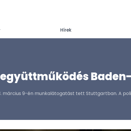
Hírek
ló együttműködés Bade
23. március 9-én munkalátogatást tett Stuttgartban. A poli