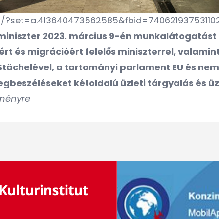
hp/?set=a.413640473562585&fbid=74062193753110
yminiszter 2023. március 9-én munkalátogatást
rt és migrációért felelős miniszterrel, valamin
 Stächelével, a tartományi parlament EU és nem
egbeszéléseket kétoldalú üzleti tárgyalás és üz
eményre