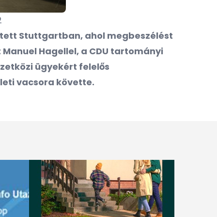
2
 tett Stuttgartban, ahol megbeszélést
t Manuel Hagellel, a CDU tartományi
zetközi ügyekért felelős
leti vacsora követte.