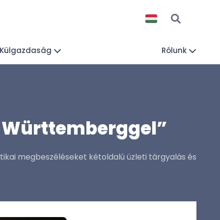
Külgazdaság
Rólunk
n-Württemberggel”
tikai megbeszéléseket kétoldalú üzleti tárgyalás és