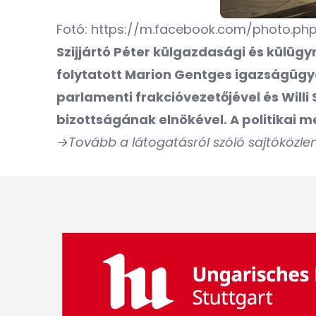
Fotó: https://m.facebook.com/photo.p
Szijjártó Péter külgazdasági és külüg
folytatott Marion Gentges igazságügyé
parlamenti frakcióvezetőjével és Willi
bizottságának elnökével. A politikai m
→Tovább a látogatásról szóló sajtóközl