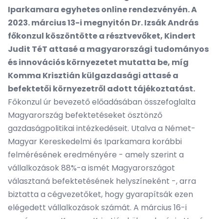
Iparkamara
egyhetes online rendezvényén. A
2023. március 13-i megnyitón Dr. Izsák András
főkonzul köszöntötte a résztvevőket, Kindert
Judit TéT attasé a magyarországi tudományos
és innovációs környezetet mutatta be, míg
Komma Krisztián külgazdasági attasé a
befektetői környezetről adott tájékoztatást.
Főkonzul úr bevezető előadásában összefoglalta
Magyarország befektetéseket ösztönző
gazdaságpolitikai intézkedéseit. Utalva a Német-
Magyar Kereskedelmi és Iparkamara korábbi
felmérésének eredményére - amely szerint a
vállalkozások 88%-a ismét Magyarországot
választaná befektetésének helyszíneként -, arra
biztatta a cégvezetőket, hogy gyarapítsák ezen
elégedett vállalkozások számát. A március 16-i