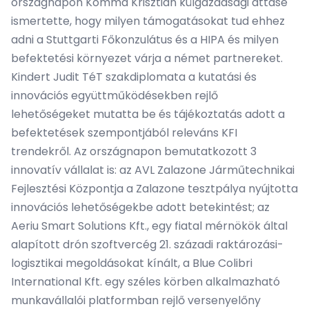
országnapon Komma Krisztián külgazdasági attasé
ismertette, hogy milyen támogatásokat tud ehhez
adni a Stuttgarti Főkonzulátus és a
HIPA
és milyen
befektetési környezet várja a német partnereket.
Kindert Judit TéT szakdiplomata a kutatási és
innovációs együttműködésekben rejlő
lehetőségeket mutatta be és tájékoztatás adott a
befektetések szempontjából releváns KFI
trendekről. Az országnapon bemutatkozott 3
innovatív vállalat is: az
AVL Zalazone Járműtechnikai
Fejlesztési Központja
a Zalazone tesztpálya nyújtotta
innovációs lehetőségekbe adott betekintést; az
Aeriu Smart Solutions Kft.,
egy fiatal mérnökök által
alapított drón szoftvercég 21. századi raktározási-
logisztikai megoldásokat kínált, a
Blue Colibri
International Kft.
egy széles körben alkalmazható
munkavállalói platformban rejlő versenyelőny