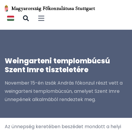
Magyarország Főkonzulátusa Stuttgart
Open main menu
Weingarteni templombúcsú
Szent Imre tiszteletére
November 15-én Izsák András főkonzul részt vett a
weingarteni templombúcsún, amelyet Szent Imre
ünnepének alkalmából rendeztek meg.
Az ünnepség keretében beszédet mondott a helyi