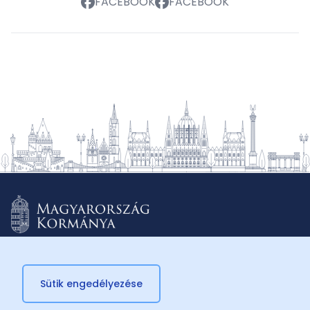
FACEBOOK
FACEBOOK
Sütik engedélyezése
© 2026 Külügyminisztérium