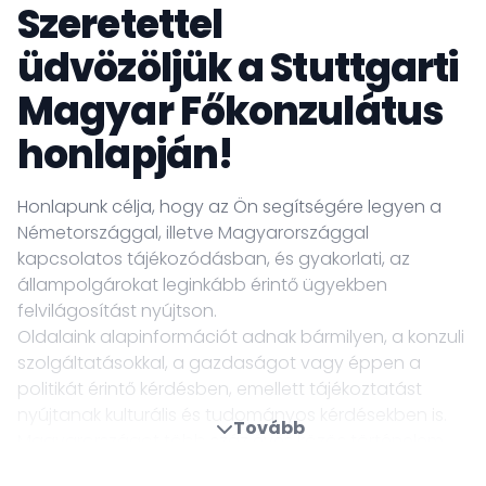
Szeretettel
üdvözöljük a Stuttgarti
Magyar Főkonzulátus
honlapján!
Honlapunk célja, hogy az Ön segítségére legyen a
Németországgal, illetve Magyarországgal
kapcsolatos tájékozódásban, és gyakorlati, az
állampolgárokat leginkább érintő ügyekben
felvilágosítást nyújtson.
Oldalaink alapinformációt adnak bármilyen, a konzuli
szolgáltatásokkal, a gazdaságot vagy éppen a
politikát érintő kérdésben, emellett tájékoztatást
nyújtanak kulturális és tudományos kérdésekben is.
Tovább
Magyarországot több száz éves közös történelem
köti össze a tartománnyal, így minden azt indokolta,