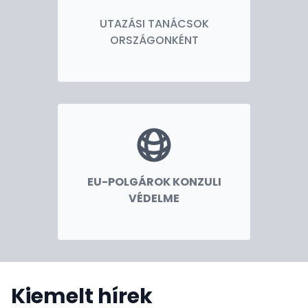
állampolgárainknak, valamint a hazánk iránt
UTAZÁSI TANÁCSOK
érdeklődőknek a tájékozódásban, és ezzel az
ORSZÁGONKÉNT
országaink közötti kapcsolatokat is erősítjük.
EU-POLGÁROK KONZULI
VÉDELME
Kiemelt hírek