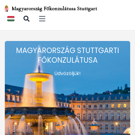
Magyarország Főkonzulátusa Stuttgart
Open main menu
MAGYARORSZÁG STUTTGARTI
FŐKONZULÁTUSA
Üdvözöljük!