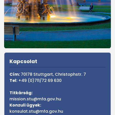
Sidebar
Kapcsolat
Cím:
70178 Stuttgart, Christophstr. 7
Tel:
+49 (0)711/72 69 630
Titkárság:
mission.stu@mfa.gov.hu
Konzuli ügyek:
konsulat.stu@mfa.gov.hu