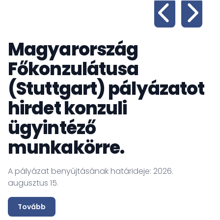
Magyarország
Főkonzulátusa
(Stuttgart) pályázatot
hirdet konzuli
ügyintéző
munkakörre.
A
Kö
A pályázat benyújtásának határideje: 2026.
am
augusztus 15.
i
h
Tovább