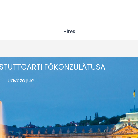
Hírek
STUTTGARTI FŐKONZULÁTUSA
Üdvözöljük!