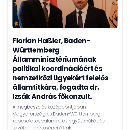
Florian Haßler, Baden-
Württemberg
Államminisztériumának
politikai koordinációért és
nemzetközi ügyekért felelős
államtitkára, fogadta dr.
Izsák András főkonzult.
A megbeszélés középpontjában
Magyarország és Baden-Württemberg
kapcsolatai, valamint az együttműködés
további lehetőségei álltak.