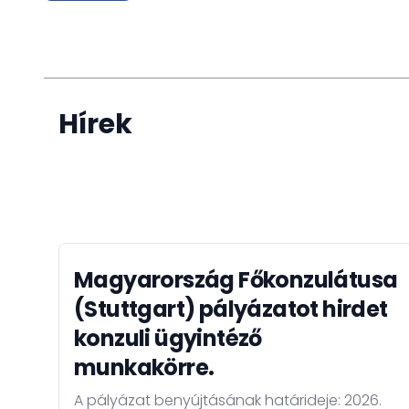
Hírek
Magyarország Főkonzulátusa
(Stuttgart) pályázatot hirdet
konzuli ügyintéző
munkakörre.
A pályázat benyújtásának határideje: 2026.