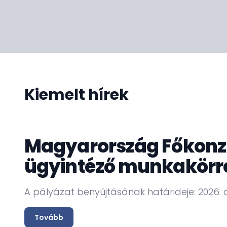
magyar nyelvű oktatás állami szintű bevezetés
Reméljük, hogy honlapunk révén segíthetünk á
érdeklődőknek a tájékozódásban, és ezzel az or
Kiemelt hírek
Magyarország Főkonzul
ügyintéző munkakörr
A pályázat benyújtásának határideje: 2026. 
Tovább