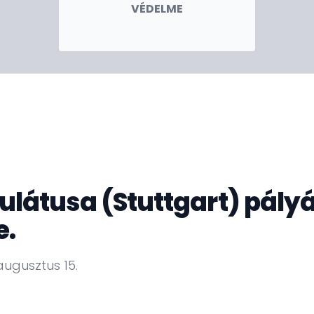
ével, a konzuli magyar iskola megnyitásával.
VÉDELME
llampolgárainknak, valamint a hazánk iránt
szágaink közötti kapcsolatokat is erősítjük.
átusa (Stuttgart) pályáz
e.
augusztus 15.