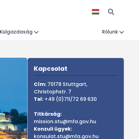
Külgazdaság
Rólunk
Sidebar
Kapcsolat
Cím:
70178 Stuttgart,
Christophstr. 7
Tel:
+49 (0)711/72 69 630
Titkárság:
mission.stu@mfa.gov.hu
Konzuli ügyek:
konsulat.stu@mfa.gov.hu