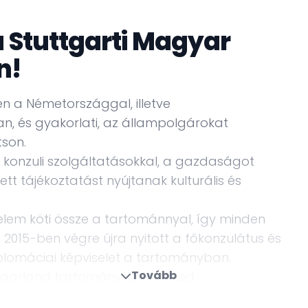
a Stuttgarti Magyar
n!
n a Németországgal, illetve
, és gyakorlati, az állampolgárokat
tson.
 konzuli szolgáltatásokkal, a gazdaságot
tt tájékoztatást nyújtanak kulturális és
lem köti össze a tartománnyal, így minden
n 2015-ben végre újra nyitott a főkonzulátus és
plomáciai képviselet a tartományban.
Tovább
aarland tartományra is kiterjed.
új külképviseleten novemberben kezdődött meg