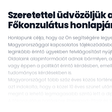
Szeretettel üdvözöljük 
Főkonzulátus honlapjá
Honlapunk célja, hogy az Ön segítségére legye
Magyarországgal kapcsolatos tájékozódásban
leginkább érintő ügyekben felvilágosítást nyúj
Oldalaink alapinformációt adnak bármilyen, a
vagy éppen a politikát érintő kérdésben, emelle
tudományos kérdésekben is.
Magyarországot több száz éves közös történe
azt indokolta, hogy a közel 10 éves szünet utá
megint a lehető legmagasabb szintű lett a di
A főkonzulátus hatásköre Rheinland-Pfalz és S
A stuttgarti belvárosban kialakított vadonat