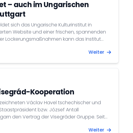
et – auch im Ungarischen
tuttgart
t sich das Ungarische Kulturinstitut in
uerten Website und einer frischen, spannenden
der Lockerungsmaßnahmen kann das Institut
en!
Weiter
Visegrád-Kooperation
erzeichneten Václav Havel tschechischer und
Staastpräsident bzw. József Antall
 Gruppe. Seit
akischen Republik 1993 besteht die Visegrader
Weiter
staaten.