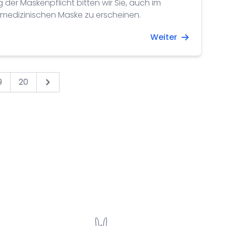
der Maskenpflicht bitten wir Sie, auch im
r medizinischen Maske zu erscheinen.
Weiter
9
20
Next &raquo;