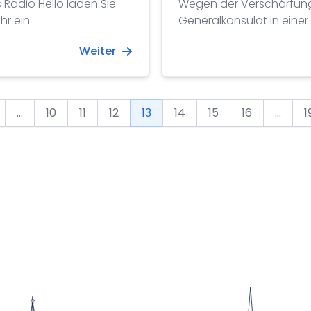
Radio Hello laden Sie
Wegen der Verschärfung 
hr ein.
Generalkonsulat in eine
Weiter
...
10
11
12
13
14
15
16
...
1
ious