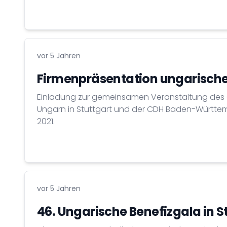
ist dauerhaft über 200 gestiegen.
vor 5 Jahren
Firmenpräsentation ungarisch
Einladung zur gemeinsamen Veranstaltung des 
Ungarn in Stuttgart und der CDH Baden-Württe
2021.
vor 5 Jahren
46. Ungarische Benefizgala in S