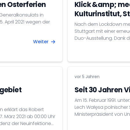
en Osterferien
Klick &amp; me
Kulturinstitut, S
Generalkonsulats in
5. April 2021 wegen der
Nach dem Lockdown melde
Stuttgart mit einer erne
Duo-Ausstellung. Dank 
Weiter
wieder Besucher begrüß
vor 5 Jahren
gebiet
Seit 30 Jahren 
Am 15. Februar 1991. unt
Lech Wałęsa polnischer 
 erklärt das Robert
Ministerpräsident von Ungarn den Vertrag der Visegráder
. März 2021 ab 00:00 Uhr
der Entstehung der Slow
denz der Neuinfektionen
Gruppe aus vier Mitglied