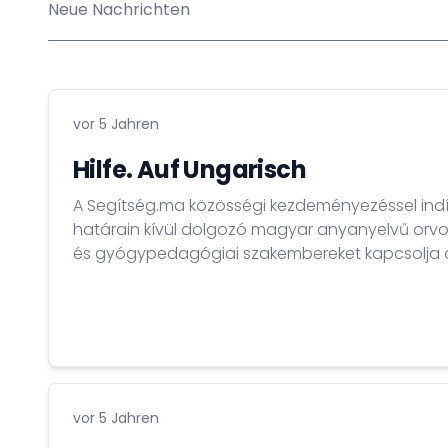
Neue Nachrichten
vor 5 Jahren
Hilfe. Auf Ungarisch
A Segítség.ma közösségi kezdeményezéssel indí
határain kívül dolgozó magyar anyanyelvű orvo
és gyógypedagógiai szakembereket kapcsolja 
vor 5 Jahren