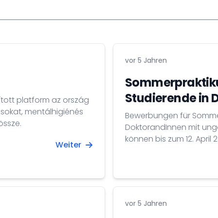
vor 5 Jahren
Sommerpraktiku
Studierende in 
tott platform az ország
sokat, mentálhigiénés
Bewerbungen für Sommer
össze.
DoktorandInnen mit ung
können bis zum 12. April
Weiter
Forschung, Entwicklung 
vor 5 Jahren