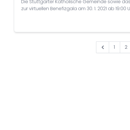
Die Stuttgarter Katholische Gemeinde sowie das 
zur virtuellen Benefizgala am 30. 1. 2021 ab 19:00 U
1
2
&laquo; Prev