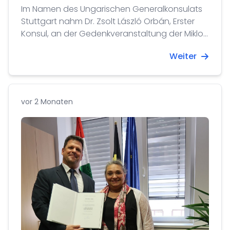
Im Namen des Ungarischen Generalkonsulats
Stuttgart nahm Dr. Zsolt László Orbán, Erster
Konsul, an der Gedenkveranstaltung der Miklos
Klein Stiftung und der Stadt Bad Friedrichshall
Weiter
teil. Die Gedenkfeier fand an der
Erinnerungsstätte im Salzbergwerk des
ehemaligen Konzentrationslagers Kochendorf
sowie auf dem nahegelegenen Friedhof statt.
vor 2 Monaten