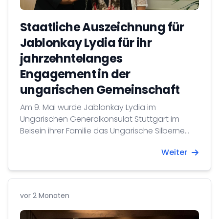
Staatliche Auszeichnung für
Jablonkay Lydia für ihr
jahrzehntelanges
Engagement in der
ungarischen Gemeinschaft
Am 9. Mai wurde Jablonkay Lydia im
Ungarischen Generalkonsulat Stuttgart im
Beisein ihrer Familie das Ungarische Silberne
Verdienstkreuz überreicht, das ihr vom
Weiter
Präsidenten der Republik Ungarn verliehen
wurde.
vor 2 Monaten