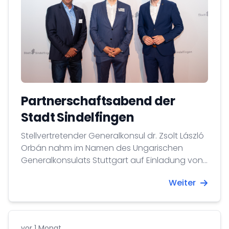
Partnerschaftsabend der
Stadt Sindelfingen
Stellvertretender Generalkonsul dr. Zsolt László
Orbán nahm im Namen des Ungarischen
Generalkonsulats Stuttgart auf Einladung von
Oberbürgermeister Markus Kleemann am
Weiter
Abend der Partnerstädte der Stadt
Sindelfingen teil
vor 1 Monat