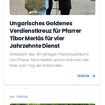
Ungarisches Goldenes
Verdienstkreuz für Pfarrer
Tibor Merlás für vier
Jahrzehnte Dienst
Anlässlich des 40-jährigen Priesterjubiläums
von Pfarrer Tibor Merlás und im Rahmen der
Feier zum Tag der Nationalen
Zusammengehörigkeit überreichte
Weiter
Generalkonsul Dr. András Izsák ihm vor rund
300 Gästen das Ungarische Goldene
Verdienstkreuz.
vor 1 Monat