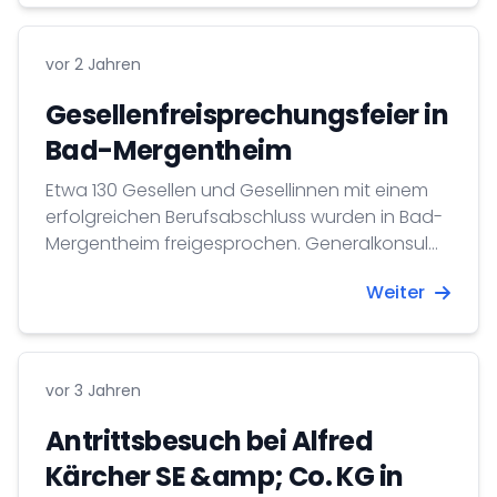
aus.
vor 2 Jahren
Gesellenfreisprechungsfeier in
Bad-Mergentheim
Etwa 130 Gesellen und Gesellinnen mit einem
erfolgreichen Berufsabschluss wurden in Bad-
Mergentheim freigesprochen. Generalkonsul
dr. András Izsák begrüßte und
Weiter
beglückwünschte die jungen Handwerker und
Handwerkerinnen.
vor 3 Jahren
Antrittsbesuch bei Alfred
Kärcher SE &amp; Co. KG in