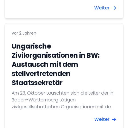
Auszeichnung Ungarisches Verdienstkreuz in
Weiter
Silber
vor 2 Jahren
Ungarische
Zivilorganisationen in BW:
Austausch mit dem
stellvertretenden
Staatssekretär
Am 23. Oktober tauschten sich die Leiter der in
Baden-Württemberg tätigen
zivilgesellschaftlichen Organisationen mit dem
stellvertretenden Staatssekretär für
Weiter
Zivilgesellschaft, Vince Szalay Bobrovniczky
über ihre bisherigen Erfolge und Zukunftspläne