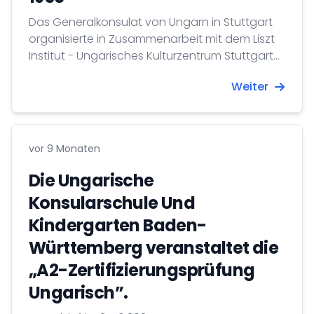
Das Generalkonsulat von Ungarn in Stuttgart
organisierte in Zusammenarbeit mit dem Liszt
Institut - Ungarisches Kulturzentrum Stuttgart
eine feierliche Gedenkveranstaltung zum 69.
Weiter
Jahrestag der Ungarischen Revolution und
des Freiheitskampfes von 1956.
vor 9 Monaten
Die Ungarische
Konsularschule Und
Kindergarten Baden-
Württemberg veranstaltet die
„A2-Zertifizierungsprüfung
Ungarisch”.